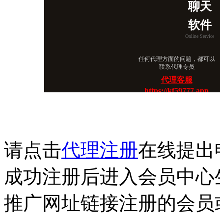
聊天
软件
Online Service
任何代理方面的问题，都可以
联系代理专员
代理客服
https://kf59777.app
请点击
代理注册
在线提出
成功注册后进入会员中心
推广网址链接注册的会员